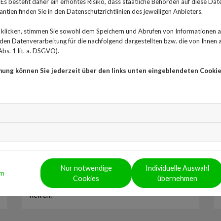
s besteht daher ein erhöhtes Risiko, dass staatliche Behörden auf diese Dat
ntien finden Sie in den Datenschutzrichtlinien des jeweiligen Anbieters.
klicken, stimmen Sie sowohl dem Speichern und Abrufen von Informationen au
n Datenverarbeitung für die nachfolgend dargestellten bzw. die von Ihnen
bs. 1 lit. a. DSGVO).
mung können Sie jederzeit über den links unten eingeblendeten Cookie
Akupunktur für Tinnitus: Kann die
Nadeltherapie Linderung bringen?
18. März 2026
Ist Akupunktur für Tinnitus eine
Nur notwendige
Individuelle Auswahl
Behandlungsoption? Die Studienlage ist nicht
um
Cookies
übernehmen
klar, aber bei Verspannungen kann es durchaus
helfen.