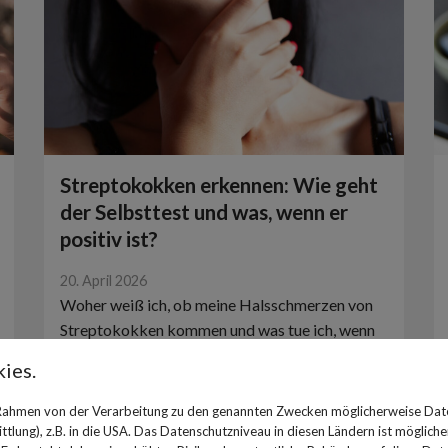
Streptokokken erkennen: Wie geht
der Selbsttest und was, wenn er
positiv ist?
20. April 2026
Woher weiß ich, ob meine Halsschmerzen von
Streptokokken kommen und was tue ich, wenn
der Test positiv ist? Apotheker-Tipps zur
ies.
Versorgung.
 Rahmen von der Verarbeitung zu den genannten Zwecken möglicherweise Dat
lung), z.B. in die USA. Das Datenschutzniveau in diesen Ländern ist mögliche