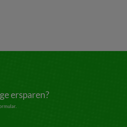
ege ersparen?
ormular.