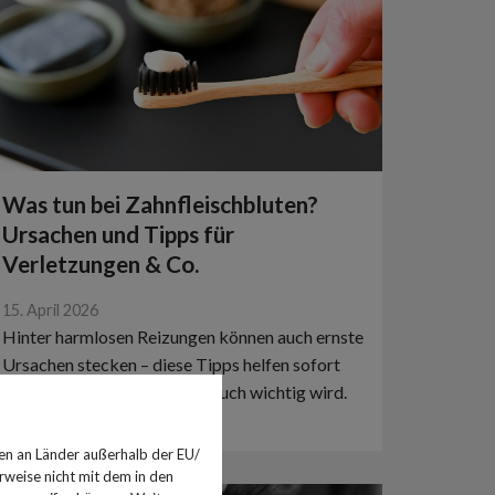
Was tun bei Zahnfleischbluten?
Ursachen und Tipps für
Verletzungen & Co.
15. April 2026
Hinter harmlosen Reizungen können auch ernste
Ursachen stecken – diese Tipps helfen sofort
und zeigen, wann ein Arztbesuch wichtig wird.
en an Länder außerhalb der EU/
rweise nicht mit dem in den