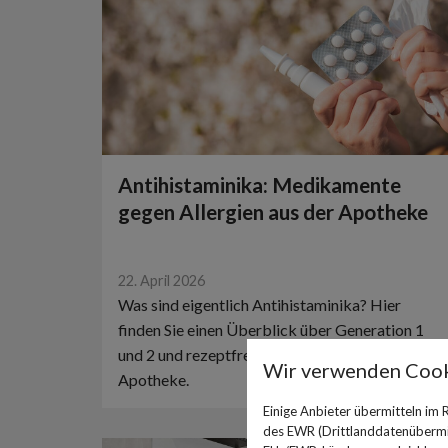
Antihistaminika: Medikamente
gegen Allergien aus der Apotheke
22. April 2026
Was sind eigentlich Antihistaminika? Hier
finden Sie einen Überblick über Generation 1
und 2 und rezeptfreie Optionen aus Ihrer
Wir verwenden Cook
Apotheke.
Einige Anbieter übermitteln im
des EWR (Drittlanddatenübermitt