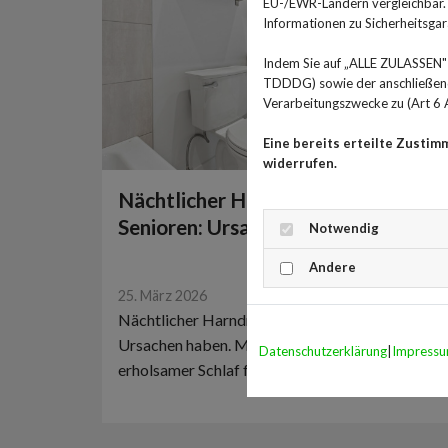
EU-/EWR-Ländern vergleichbar. E
Informationen zu Sicherheitsgara
Indem Sie auf „ALLE ZULASSEN" 
TDDDG) sowie der anschließende
Verarbeitungszwecke zu (Art 6 A
Eine bereits erteilte Zustim
widerrufen.
Nächtlicher Harndrang bei
Senioren: Ursachen und Tipps
Notwendig
Andere
25. März 2026
Nächtlicher Harndrang kann verschiedene
Ursachen haben. Mit einfachen Tipps lässt sich
Datenschutzerklärung
|
Impress
erholsamer Schlaf fördern.