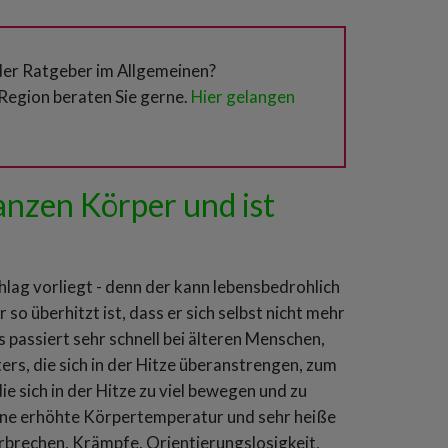
der Ratgeber im Allgemeinen?
Region beraten Sie gerne.
Hier gelangen
anzen Körper und ist
lag vorliegt - denn der kann lebensbedrohlich
so überhitzt ist, dass er sich selbst nicht mehr
 passiert sehr schnell bei älteren Menschen,
ers, die sich in der Hitze überanstrengen, zum
die sich in der Hitze zu viel bewegen und zu
eine erhöhte Körpertemperatur und sehr heiße
Erbrechen, Krämpfe, Orientierungslosigkeit,