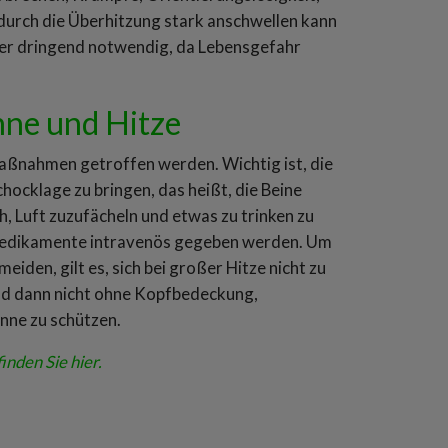
durch die Überhitzung stark anschwellen kann
 hier dringend notwendig, da Lebensgefahr
nne und Hitze
e Maßnahmen getroffen werden. Wichtig ist, die
hocklage zu bringen, das heißt, die Beine
ch, Luft zuzufächeln und etwas zu trinken zu
 Medikamente intravenös gegeben werden. Um
iden, gilt es, sich bei großer Hitze nicht zu
und dann nicht ohne Kopfbedeckung,
onne zu schützen.
nden Sie hier.