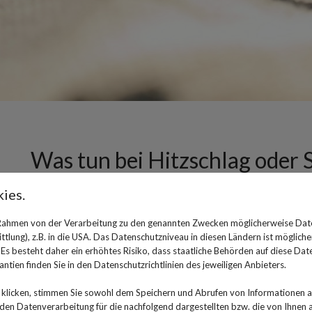
Was tun bei Hitzschlag oder 
ies.
12. Juli 2023
Wer sich an sehr heißen Sommertagen zu lange in der pr
 Rahmen von der Verarbeitung zu den genannten Zwecken möglicherweise Dat
lung), z.B. in die USA. Das Datenschutzniveau in diesen Ländern ist mögliche
überanstrengt und wer sich dann plötzlich unwohl fühlt
s besteht daher ein erhöhtes Risiko, dass staatliche Behörden auf diese Dat
Sonnenstich zugezogen haben. Beides ist unangenehm un
ntien finden Sie in den Datenschutzrichtlinien des jeweiligen Anbieters.
Hilfe in Anspruch zu nehmen - beim Hitzschlag deutlich
klicken, stimmen Sie sowohl dem Speichern und Abrufen von Informationen au
unterscheiden sich Hitzschlag und Sonnenstich? Welch
n Datenverarbeitung für die nachfolgend dargestellten bzw. die von Ihnen